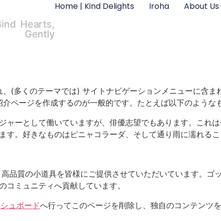
Home | Kind Delights
Iroha
About Us
Bind Hearts,
Gently
、(多くのテーマでは) サイトナビゲーションメニューに含
紹介ページを作成するのが一般的です。たとえば以下のような
ジャーとして働いていますが、俳優志望でもあります。これは
ます。好きなものはピニャコラーダ、そして通り雨に濡れるこ
以来、高品質の小道具を皆様にご提供させていただいています。ゴッ
のコミュニティへ貢献しています。
ッシュボード
へ行ってこのページを削除し、独自のコンテンツ