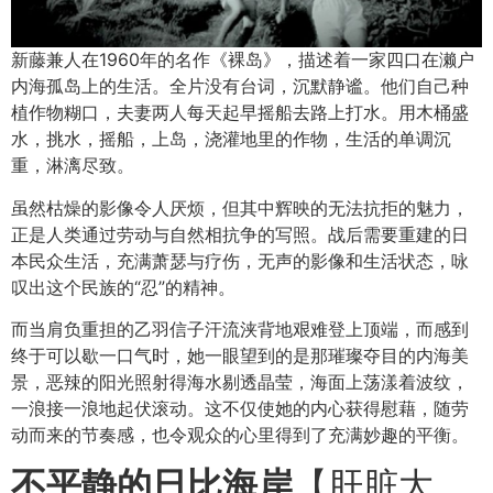
新藤兼人在1960年的名作
《裸岛》
，描述着一家四口在濑户
内海孤岛上的生活。全片没有台词，沉默静谧。他们自己种
植作物糊口，夫妻两人每天起早摇船去路上打水。用木桶盛
水，挑水，摇船，上岛，浇灌地里的作物，生活的单调沉
重，淋漓尽致。
虽然枯燥的影像令人厌烦，但其中辉映的无法抗拒的魅力，
正是人类通过劳动与自然相抗争的写照。战后需要重建的日
本民众生活，充满萧瑟与疗伤，无声的影像和生活状态，咏
叹出这个民族的“忍”的精神。
而当肩负重担的乙羽信子汗流浃背地艰难登上顶端，而感到
终于可以歇一口气时，她一眼望到的是那璀璨夺目的内海美
景，恶辣的阳光照射得海水剔透晶莹，海面上荡漾着波纹，
一浪接一浪地起伏滚动。这不仅使她的内心获得慰藉，随劳
动而来的节奏感，也令观众的心里得到了充满妙趣的平衡。
不平静的日比海岸
【肝脏大