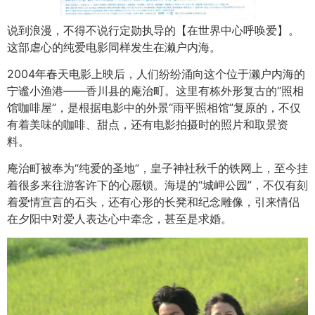
说到浪漫，不得不说行定勋执导的【在世界中心呼唤爱】。
这部虐心的纯爱电影同样发生在濑户内海。
2004年春天电影上映后，人们纷纷涌向这个位于濑户内海的
宁谧小渔港——香川县的庵治町。这里有栋外形复古的“照相
馆咖啡屋”，是根据电影中的外景“雨平照相馆”复原的，不仅
有着美味的咖啡、甜点，还有电影拍摄时的照片和取景资
料。
庵治町被奉为“纯爱的圣地”，皇子神社秋千的铁网上，至今挂
着很多来往游客许下的心愿锁。海堤的“城岬公园”，不仅有刻
着爱情宣言的石头，还有心形的长凳和纪念雕像，引来情侣
在夕阳中对爱人表达心中牵念，甚至是求婚。