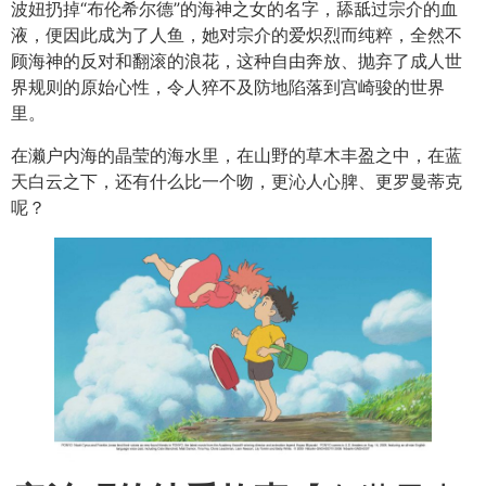
波妞扔掉“布伦希尔德”的海神之女的名字，舔舐过宗介的血
液，便因此成为了人鱼，她对宗介的爱炽烈而纯粹，全然不
顾海神的反对和翻滚的浪花，这种自由奔放、抛弃了成人世
界规则的原始心性，令人猝不及防地陷落到宫崎骏的世界
里。
在濑户内海的晶莹的海水里，在山野的草木丰盈之中，在蓝
天白云之下，还有什么比一个吻，更沁人心脾、更罗曼蒂克
呢？