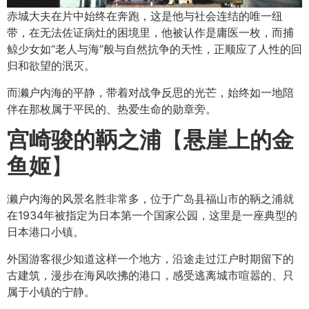
赤城大夫在片中始终在奔跑，这是他与社会连结的唯一纽
带，在无法佐证病灶的困境里，他被认作是庸医一枚，而捕
鲸少女如“老人与海”般与自然抗争的天性，正顺应了人性的回
归和欲望的泯灭。
而濑户内海的平静，带着对战争反思的光芒，始终如一地陪
伴在那枚属于平民的、热爱生命的勋章旁。
宫崎骏的鞆之浦
【
悬崖上的金
鱼姬
】
濑户内海的风景名胜非常多，位于广岛县福山市的鞆之浦就
在1934年被指定为日本第一个国家公园，这里是一座典型的
日本港口小镇。
外国游客很少知道这样一个地方，沿途走过江户时期留下的
古建筑，漫步在海风吹拂的港口，感受逃离城市喧嚣的、只
属于小镇的宁静。