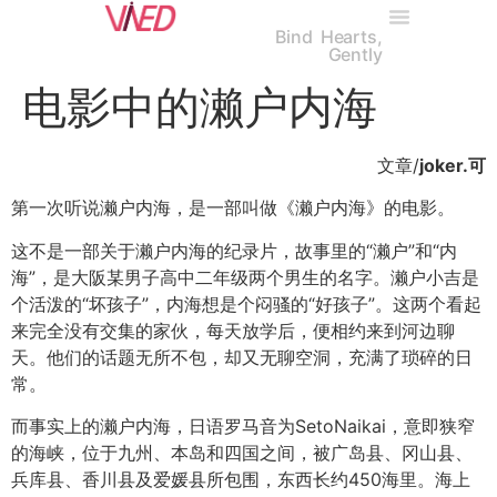
Bind Hearts,
Gently
电影中的濑户内海
文章/
joker.可
第一次听说濑户内海，是一部叫做《濑户内海》的电影。
这不是一部关于濑户内海的纪录片，故事里的“濑户”和“内
海”，是大阪某男子高中二年级两个男生的名字。濑户小吉是
个活泼的“坏孩子”，内海想是个闷骚的“好孩子”。这两个看起
来完全没有交集的家伙，每天放学后，便相约来到河边聊
天。他们的话题无所不包，却又无聊空洞，充满了琐碎的日
常。
而事实上的濑户内海，日语罗马音为SetoNaikai，意即狭窄
的海峡，位于九州、本岛和四国之间，被广岛县、冈山县、
兵库县、香川县及爱媛县所包围，东西长约450海里。海上