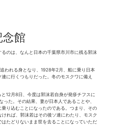
記念館
するのは、なんと日本の千葉県市川市に残る郭沫
われる身となり、1928年2月、船に乗り日本
ソ連に行くつもりだった。冬のモスクワに備え
ると12月8日、今度は郭沫若自身が発疹チフスに
なった。その結果、妻が日本人であることや、
に乗り込むことになったのである。つまり、その
なければ、郭沫若はその後ソ連にわたり、モスク
ではたどりないまま世を去ることになっていただ