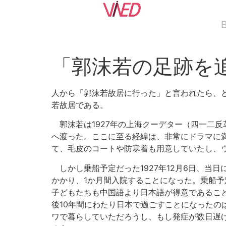
「郭沫若の足跡を
人から「郭沫若故居に行った」と言われたら、
若故居である。
郭沫若は1927年の上海クーデター（四一二反
へ渡った。ここに至る経緯は、非常にドラマに
て、毛皮のコートや防寒着も用意していたし、
しかし乗船予定だった1927年12月6日、当
かかり、1か月間入院することになった。乗船
子どもたちも中国語より日本語が得意であるこ
後10年間にわたり日本で過ごすことになった
ワで暮らしていただろうし、もし発症が数日遅