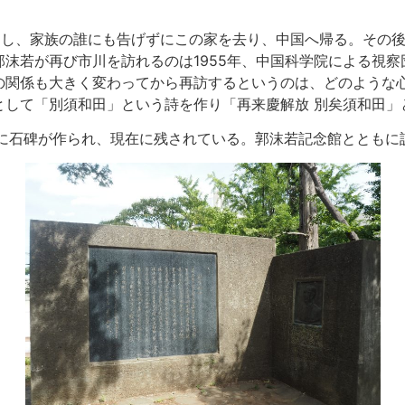
覚まし、家族の誰にも告げずにこの家を去り、中国へ帰る。その
沫若が再び市川を訪れるのは1955年、中国科学院による視
の関係も大きく変わってから再訪するというのは、どのような
として「別須和田」という詩を作り「再来慶解放 別矣須和田」
内に石碑が作られ、現在に残されている。郭沫若記念館とともに