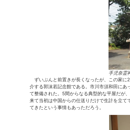
手児奈霊
ずいぶんと前置きが長くなったが、この家に2年
介する郭沫若記念館である。市川市須和田にあっ
て整備された。5間からなる典型的な平屋だが
来て当初は中国からの仕送りだけで生計を立て
てきたという事情もあっただろう。