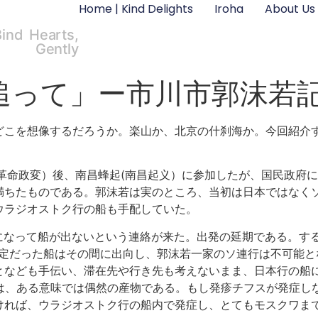
Home | Kind Delights
Iroha
About Us
Bind Hearts,
Gently
追って」ー市川市郭沫若
どこを想像するだろうか。楽山か、北京の什刹海か。今回紹介
革命政変）後、南昌蜂起(南昌起义）に参加したが、国民政府に追
満ちたものである。郭沫若は実のところ、当初は日本ではなく
ウラジオストク行の船も手配していた。
日になって船が出ないという連絡が来た。出発の延期である。す
予定だった船はその間に出向し、郭沫若一家のソ連行は不可能と
となども手伝い、滞在先や行き先も考えないまま、日本行の船
のは、ある意味では偶然の産物である。もし発疹チフスが発症し
ければ、ウラジオストク行の船内で発症し、とてもモスクワま