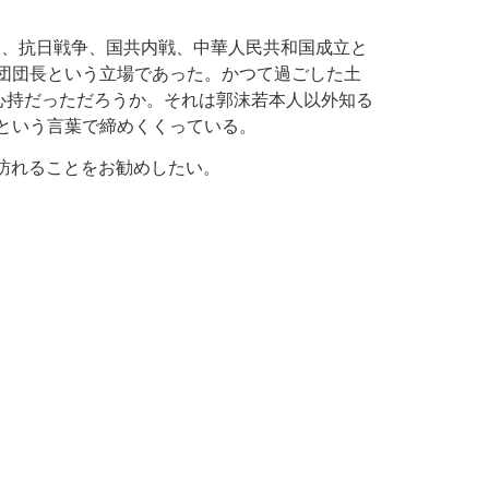
後、抗日戦争、国共内戦、中華人民共和国成立と
察団団長という立場であった。かつて過ごした土
心持だっただろうか。それは郭沫若本人以外知る
という言葉で締めくくっている。
訪れることをお勧めしたい。