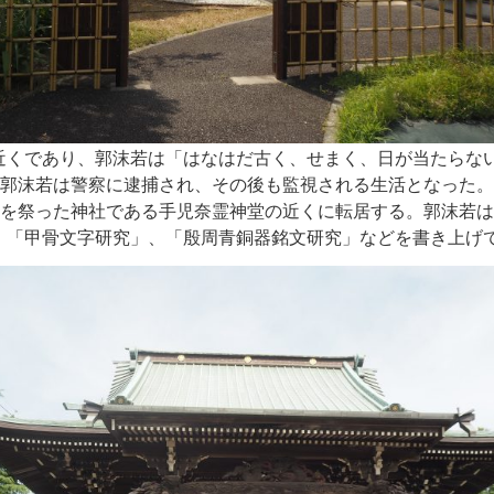
くであり、郭沫若は「はなはだ古く、せまく、日が当たらな
に郭沫若は警察に逮捕され、その後も監視される生活となった
女を祭った神社である手児奈霊神堂の近くに転居する。郭沫若
、「甲骨文字研究」、「殷周青銅器銘文研究」などを書き上げ