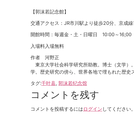
【郭沫若記念館】
交通アクセス：
JR市川駅より徒歩20分、京成線
開館時間：毎週金・土・日曜日 10:00～16;0
入場
料
入場無料
作者 河野正
東京大学社会科学研究所助教。博士（文学）。専門
学。歴史研究の傍ら、世界各地で埋もれた歴史
タグ:
千叶县
,
郭沫若纪念馆
コメントを残す
コメントを投稿するには
ログイン
してください