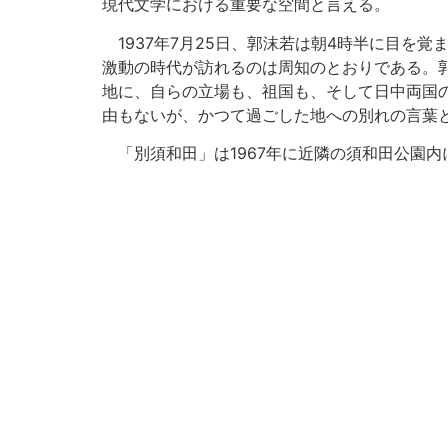
現代文学における重要な空間と言える。
1937年7月25日、郭沫若は朝4時半に目を
激動の時代が訪れるのは周知のとおりである。郭
地に、自らの立場も、祖国も、そして日中両国
由もないが、かつて過ごした地への別れの言葉
「別須和田」は1967年に近隣の須和田公園